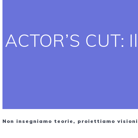
ACTOR’S CUT: I
Non insegniamo teorie, proiettiamo visioni