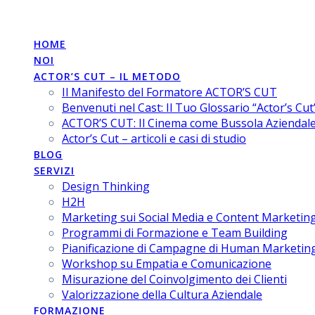
MARKETING
FOR
HUMANS
-
DI
MICH
Salta
al
contenuto
HOME
NOI
ACTOR’S CUT – IL METODO
Il Manifesto del Formatore ACTOR’S CUT
Benvenuti nel Cast: Il Tuo Glossario “Actor’s Cut
ACTOR’S CUT: Il Cinema come Bussola Aziendal
Actor’s Cut – articoli e casi di studio
BLOG
SERVIZI
Design Thinking
H2H
Marketing sui Social Media e Content Marketin
Programmi di Formazione e Team Building
Pianificazione di Campagne di Human Marketin
Workshop su Empatia e Comunicazione
Misurazione del Coinvolgimento dei Clienti
Valorizzazione della Cultura Aziendale
FORMAZIONE