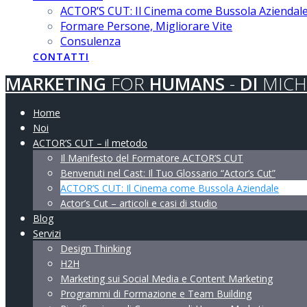
ACTOR’S CUT: Il Cinema come Bussola Aziendal
Formare Persone, Migliorare Vite
Consulenza
CONTATTI
MARKETING
FOR
HUMANS
-
DI
MICH
Home
Noi
ACTOR’S CUT – il metodo
Il Manifesto del Formatore ACTOR’S CUT
Benvenuti nel Cast: Il Tuo Glossario “Actor’s Cut”
ACTOR’S CUT: Il Cinema come Bussola Aziendale
Actor’s Cut – articoli e casi di studio
Blog
Servizi
Design Thinking
H2H
Marketing sui Social Media e Content Marketing
Programmi di Formazione e Team Building